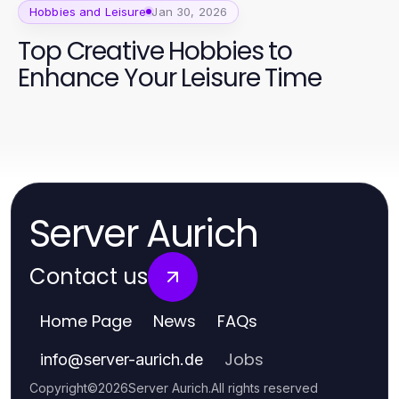
Hobbies and Leisure
Jan 30, 2026
Top Creative Hobbies to
Enhance Your Leisure Time
Server Aurich
Contact us
Home Page
News
FAQs
Jobs
info
@
server-aurich.de
Copyright
©
2026
Server Aurich
.
All rights reserved