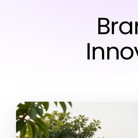
Bra
Inno