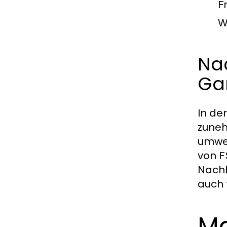
F
W
Nac
Ga
In de
zuneh
umwel
von
F
Nachh
auch 
Ma