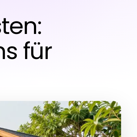
ten:
s für