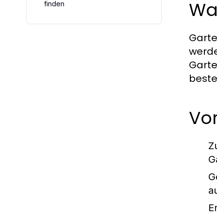
Wa
finden
Garte
werde
Garte
beste
Vor
Z
G
G
a
E