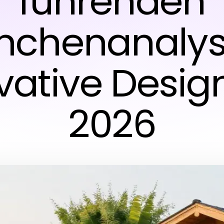
führenden
nchenanalys
vative Design
2026