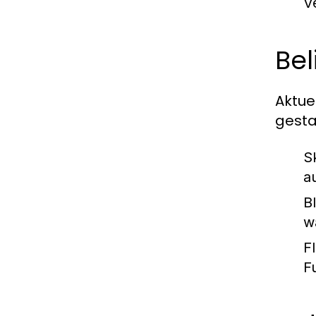
V
Be
Aktue
gesta
S
a
B
w
F
F