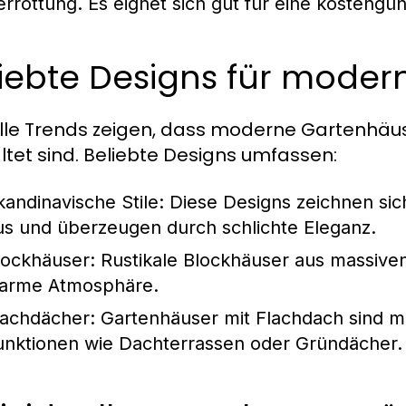
errottung. Es eignet sich gut für eine kostengü
liebte Designs für mode
lle Trends zeigen, dass moderne Gartenhäuse
ltet sind. Beliebte Designs umfassen:
kandinavische Stile:
Diese Designs zeichnen sich
us und überzeugen durch schlichte Eleganz.
lockhäuser:
Rustikale Blockhäuser aus massiven 
arme Atmosphäre.
lachdächer:
Gartenhäuser mit Flachdach sind mo
unktionen wie Dachterrassen oder Gründächer.