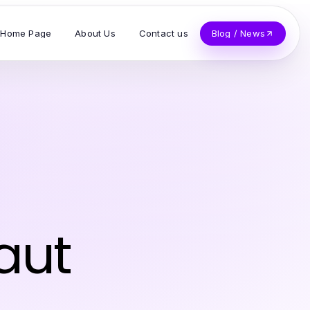
Home Page
About Us
Contact us
Blog / News
aut