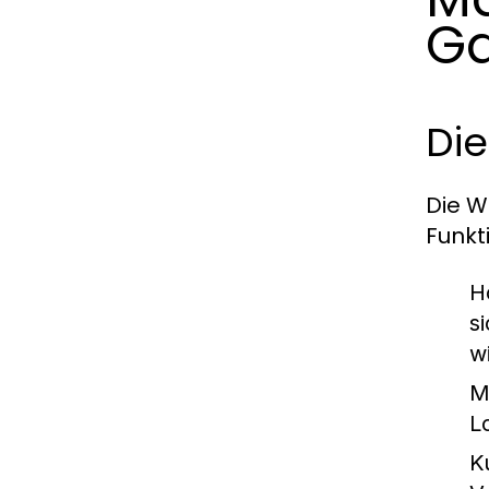
Ga
Die
Die W
Funkt
H
s
w
M
L
K